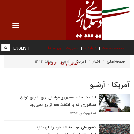
Toggle
vigation
صفحه نخست
درباره ما
عضویت
پیوند ها
ENGLISH
صفحه‌اصلی
اخبار
آمریکا
آرشیو
اسفند ۱۳۹۳
تماس با ما
RSS
آمریکا - آرشیو
اقدامات جدید جمهوری‌خواهان برای نابودی توافق
سناتوری که با انتقاد هم از رو نمی‌رود
۰۱ فروردین ۱۳۹۴
کشورهای عرب منطقه خود را باور ندارند