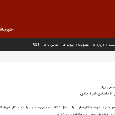
خاورمیانه
خست
درباره ما
عضویت
پیوند ها
تماس با ما
RSS
ماسی ایرانی
ن تا داستان شرط بندی
با برگزاری مناظره اخیر جمهوری خواهان در آیووا، مناظره‌های آنها در سال 2011 به پایان رسید و آنها باید من
 این هفته به بررسی این مناظره می پردازیم.