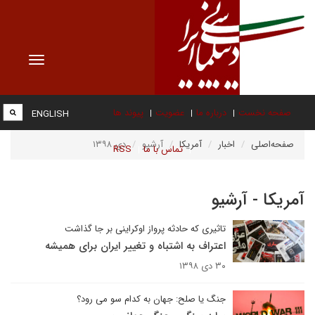
Toggle
vigation
صفحه نخست
درباره ما
عضویت
پیوند ها
ENGLISH
صفحه‌اصلی
اخبار
آمریکا
آرشیو
دی ۱۳۹۸
تماس با ما
RSS
آمریکا - آرشیو
تاثیری که حادثه پرواز اوکراینی بر جا گذاشت
اعتراف به اشتباه و تغییر ایران برای همیشه
۳۰ دی ۱۳۹۸
جنگ یا صلح: جهان به کدام سو می رود؟