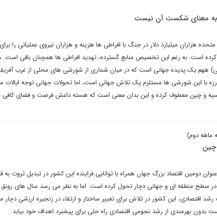
 به معنای شکست آن نیست
ت ایالات متحده هزاران میلیارد دلار در جنگ با افراطی ها هزینه و هزاران نیروی عملیاتی را برای 
کرده است. به رغم این تخصیص منابع گسترده، تهدید افراطی ها همچنان باقی است. ه
یی) ههم یک پدیده جهانی است که در میان شماری از شورشی های محلی از غرب آفریقا 
زه با این شورشی ها مستلزم یک تلاش جهانی است، اما تحولات جهانی توجه ایالات مت
سیه و چین معطوف کرده و این بدان معنی است که هسته داعش فرصت و فضای کافی ب
 چین
وان دومین اقتصاد بزرگ جهان همراه با توانایی فزاینده این کشور در تبدیل ثروت به ق
 در سطح منطقه ای و جهانی دچار تحول کرده است. اما به نظر می رسد سال های رونق 
رشد اقتصادی، این کشور در تلاش برای تغییر ساختار و ارتقاء در زنجیره ارزشی دچار 
 بدون بهرمندی از رشد نجومی اقتصادی راه حلی برای پیشبرد اهداف خود بیابد.