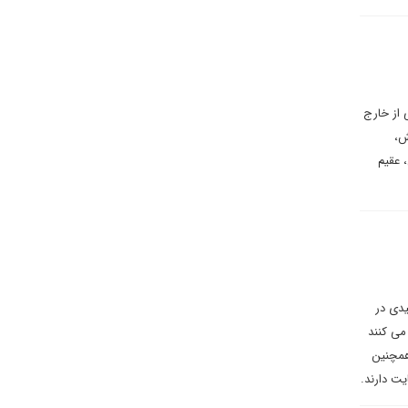
 از خارج
ش،
، عقیم
هه کلیدی در
می کنند
همچنین
یت دارند.