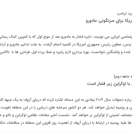
برد ترامپ
یکا برای سرنگونی مادورو
پلماسی ایرانی می نویسد: دایره فشار به مادورو بعد از موج اول که با کمپین کمک رسانی
س، معاون رئیس جمهوری امریکا در کلمبیا انجام گرفت، به علت تدابیر مادورو و ارت
 شده و واشنگتن نتوانست، بهره برداری لازم راببرد و عملا پرده اول طراحی ها با ناکامی
ا اوکراین زیر فشار است
استرتفور در گزارش سالانه خود درباره تحولات سال ۲۰۱۹ نیلادی به این مساله اشاره کرده که دریای آزوف به یک جب
ین و روسیه تبدیل خواهد شد: هر دو کشور سرمایه های دریایی را در این منطقه تقویت 
ضاعف امنیتی از اوکراین بر خواهد آمد. نشست اخیر مقامات نظامی اوکراین و ناتو و 
ا علیه روسیه در ارتباط با دریای آزوف از اهمیت روز افزون این منطقه در مناقشات حکا