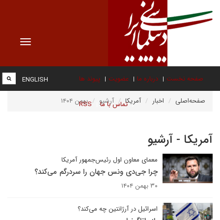
Toggle
vigation
صفحه نخست
درباره ما
عضویت
پیوند ها
ENGLISH
صفحه‌اصلی
اخبار
آمریکا
آرشیو
بهمن ۱۴۰۴
تماس با ما
RSS
آمریکا - آرشیو
معمای معاون اول رئیس‌جمهور آمریکا
چرا جی‌دی ونس جهان را سردرگم می‌کند؟
۳۰ بهمن ۱۴۰۴
اسرائیل در آرژانتین چه می‌کند؟