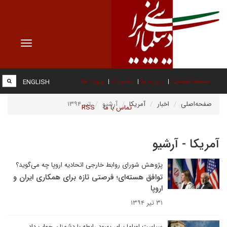
Toggle
vigation
صفحه نخست
درباره ما
عضویت
پیوند ها
ENGLISH
صفحه‌اصلی
اخبار
آمریکا
آرشیو
تیر ۱۳۹۴
تماس با ما
RSS
آمریکا - آرشیو
پژوهش شورای روابط خارجی اتحادیه اروپا چه می‌گوید؟
توافق هسته‌ای؛ فرصتی تازه برای همکاری ایران و
اروپا
۳۱ تیر ۱۳۹۴
سیاست اوباما برای بهبود رابطه با دشمنان جواب داد