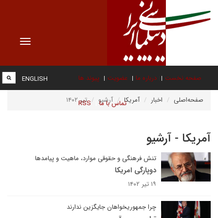
Toggle
vigation
صفحه نخست
درباره ما
عضویت
پیوند ها
ENGLISH
صفحه‌اصلی
اخبار
آمریکا
آرشیو
تیر ۱۴۰۲
تماس با ما
RSS
آمریکا - آرشیو
تنش فرهنگی و حقوقی موارد، ماهیت و پیامدها
دوپارگی امریکا
۱۹ تیر ۱۴۰۲
چرا جمهوریخواهان جایگزین ندارند