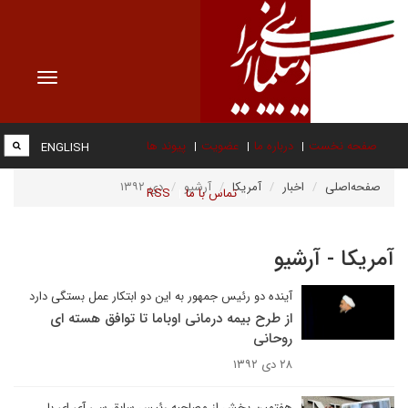
Toggle
vigation
صفحه نخست
درباره ما
عضویت
پیوند ها
ENGLISH
صفحه‌اصلی
اخبار
آمریکا
آرشیو
دی ۱۳۹۲
تماس با ما
RSS
آمریکا - آرشیو
آینده دو رئیس جمهور به این دو ابتکار عمل بستگی دارد
از طرح بیمه درمانی اوباما تا توافق هسته ای
روحانی
۲۸ دی ۱۳۹۲
هفتمین بخش از مصاحبه رئیس سابق سی آی ای با