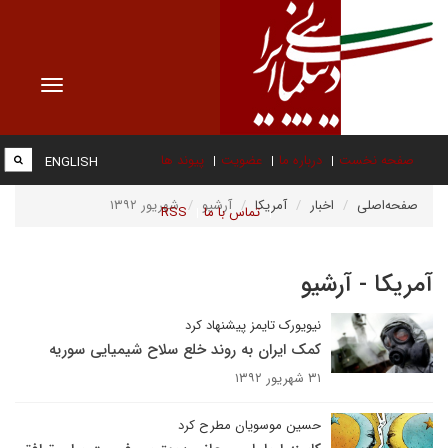
Toggle
vigation
صفحه نخست
درباره ما
عضویت
پیوند ها
ENGLISH
صفحه‌اصلی
اخبار
آمریکا
آرشیو
شهریور ۱۳۹۲
تماس با ما
RSS
آمریکا - آرشیو
نیویورک تایمز پیشنهاد کرد
کمک ایران به روند خلع سلاح شیمیایی سوریه
۳۱ شهریور ۱۳۹۲
حسین موسویان مطرح کرد