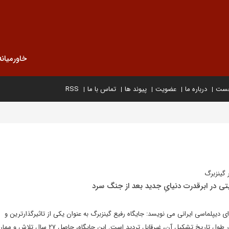
خاورمیانه
خست
درباره ما
عضویت
پیوند ها
تماس با ما
RSS
 گینزبرگ
تی در ابرقدرت دنیایِ جدید بعد از جنگ سرد
ی دیپلماسی ایرانی می نویسد: جایگاه رفیع گینزبرگ به عنوان یکی از تاثیرگذارترین و
مشهورترین قضات عضو دیوان در طول تاریخ تشکیل آن، غیرقابل تردید است. این جایگاه، حاصل 