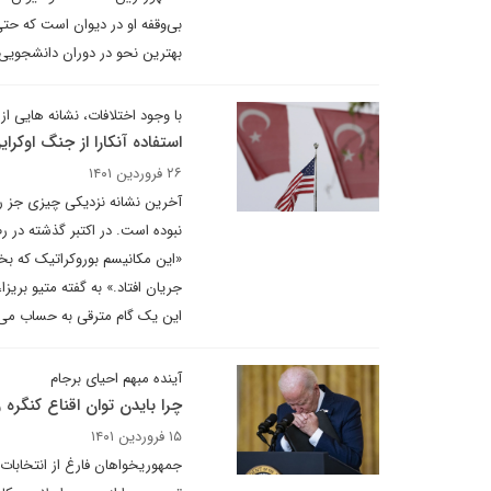
بی‌وقفه او در دیوان است که حت
بهترین نحو در دوران دانشجویی، 
با وجود اختلافات، نشانه هایی ا
استفاده آنکارا از جنگ اوکر
۲۶ فروردین ۱۴۰۱
آخرین نشانه نزدیکی چیزی جز راه
نبوده است. در اکتبر گذشته در 
«این مکانیسم بوروکراتیک که بخ
جریان افتاد.» به گفته متیو بریز
این یک گام مترقی به حساب می آ
آینده مبهم احیای برجام
چرا بایدن توان اقناع کنگره را
۱۵ فروردین ۱۴۰۱
جمهوریخواهان فارغ از انتخابات م