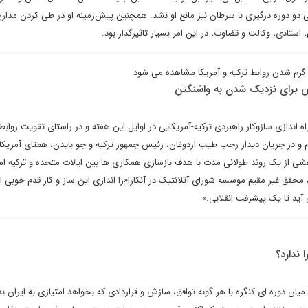
ی دو دوره درگیری با سرطان نیز مانع او نشد. همچنین پیش‌زمینه او در طی کردن مدارج
استادی، وکالت و قضاوت، در این امر بسیار تاثیرگذار بود.
ز گرم شدن روابط ترکیه و آمریکا مشاهده می شود
این برای نزدیک شدن به واشنگتن
 اندازی سازوکار راهبردی ترکیه-آمریکایی در اوایل این هفته و در راستای تقویت روابط 
رم و در جریان دیدار رجب طیب اردوغان، رئیس جمهور ترکیه و جو بایدن، همتای آمریکا
شی از یک روند طولانی مدت با هدف بازسازی همکاری ها بین ایالات متحده و ترکیه ا
ا، محقق غیر مقیم موسسه شورای آتلانتیک در آنکارا«را اندازی این ساز و کار قدم خوبی 
ید تا یک پیشرفت انقلابی.»
 ندارد؟
یان دوره ای کنگره با هر گونه توافق، سازش و قراردادی که بخواهد امتیازی به ایران بد