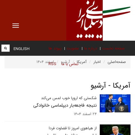
Toggle
vigation
صفحه نخست
درباره ما
عضویت
پیوند ها
ENGLISH
صفحه‌اصلی
اخبار
آمریکا
آرشیو
اسفند ۱۴۰۴
تماس با ما
RSS
آمریکا - آرشیو
شکستی که اروپا خوب لمس می‌کند
نتیجه فاجعه‌بار دیپلماسی خانوادگی
۲۴ اسفند ۱۴۰۴
از هیاهوی امروز تا قضاوت فردا