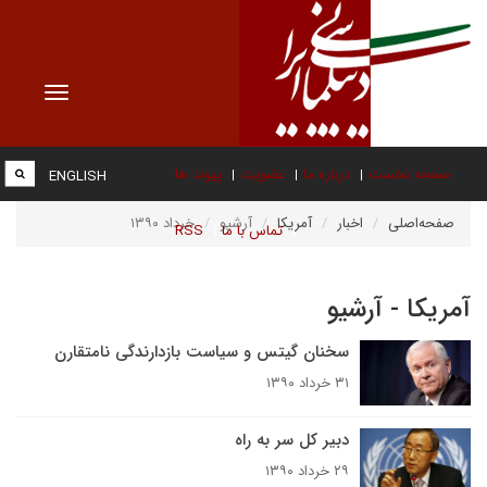
Toggle
vigation
صفحه نخست
درباره ما
عضویت
پیوند ها
ENGLISH
صفحه‌اصلی
اخبار
آمریکا
آرشیو
خرداد ۱۳۹۰
تماس با ما
RSS
آمریکا - آرشیو
سخنان گیتس و سیاست بازدارندگی نامتقارن
۳۱ خرداد ۱۳۹۰
دبیر کل سر به راه
۲۹ خرداد ۱۳۹۰