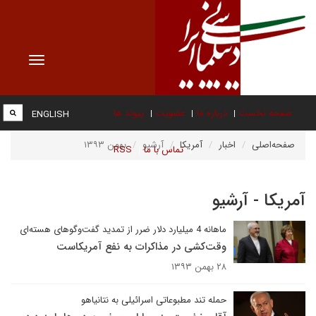
Toggle
vigation
صفحه نخست
درباره ما
عضویت
پیوند ها
ENGLISH
صفحه‌اصلی
اخبار
آمریکا
آرشیو
بهمن ۱۳۹۳
تماس با ما
RSS
آمریکا - آرشیو
ماهانه 4 میلیارد دلار ضرر از تمدید گفت‌وگوهای هسته‌ای
وقت‌کشی در مذاکرات به نفع آمریکاست
۲۸ بهمن ۱۳۹۳
حمله تند مطبوعاتی اسرائیلی به نتانیاهو