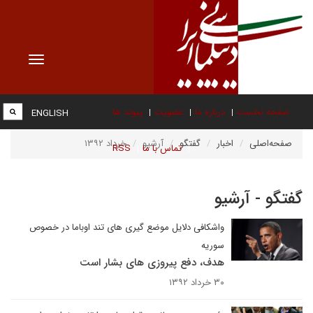
Toggle
vigation
صفحه نخست
درباره ما
عضویت
پیوند ها
ENGLISH
صفحه‌اصلی
اخبار
گفتگو
آرشیو
خرداد ۱۳۹۲
تماس با ما
RSS
گفتگو - آرشیو
واشکافی دلایل موضع گیری های تند اوباما در خصوص
سوریه
هدف، دفع پیروزی های بشار است
۳۰ خرداد ۱۳۹۲