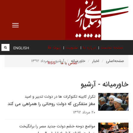
Toggle
vigation
صفحه نخست
درباره ما
عضویت
پیوند ها
ENGLISH
صفحه‌اصلی
اخبار
خاورمیانه
آرشیو
مرداد ۱۳۹۲
تماس با ما
RSS
خاورمیانه - آرشیو
تکرار کابینه تکنوکرات ها در دولت تدبیر و امید
مغز متفکری که دولت روحانی را همراهی می کند
۲۰ مرداد ۱۳۹۲
مواضع دوحه خشم دولت جدید مصر را برانگیخت