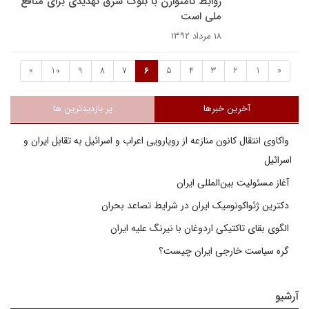
روابط نامتوازن با بلوک شرق تهدیدی برای منافع
ملی است
۱۸ مرداد ۱۳۹۲
»
10
9
8
7
6
5
4
3
2
1
«
آخرین خبرها
پر بازدیدترین ها
واکاوی انتقال کانون منازعه از رویارویی اعراب و اسرائیل به تقابل ایران و
اسرائیل
آغاز مسئولیت بین‌المللی ایران
دکترین ژئواکونومیک ایران در شرایط تصاعد بحران
الگوی بقای تاکتیکی اردوغان با نیرنگ علیه ایران
گره سیاست خارجی ایران چیست؟
آرشیو