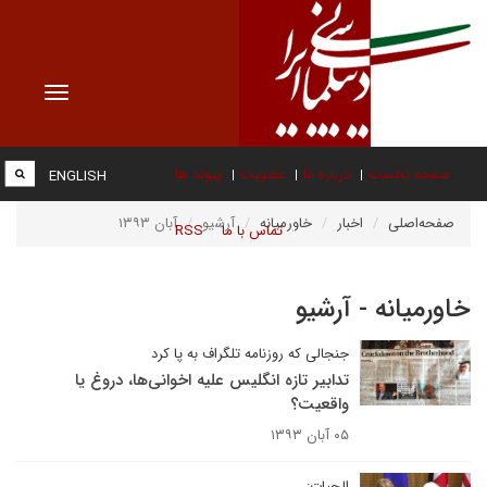
Toggle
vigation
صفحه نخست
درباره ما
عضویت
پیوند ها
ENGLISH
صفحه‌اصلی
اخبار
خاورمیانه
آرشیو
آبان ۱۳۹۳
تماس با ما
RSS
خاورمیانه - آرشیو
جنجالی که روزنامه تلگراف به پا کرد
تدابیر تازه انگلیس علیه اخوانی‌ها، دروغ یا
واقعیت؟
۰۵ آبان ۱۳۹۳
الحیات: