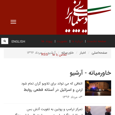
Toggle
vigation
صفحه نخست
درباره ما
عضویت
پیوند ها
ENGLISH
صفحه‌اصلی
اخبار
خاورمیانه
آرشیو
مرداد ۱۳۹۶
تماس با ما
RSS
خاورمیانه - آرشیو
اتفاقی که می تواند برای تلاویو گران تمام شود
اردن و اسرائیل در آستانه قطعی روابط
۰۳ مرداد ۱۳۹۶
تمرکز ترامپ و پوتین به تقویت آتش بس