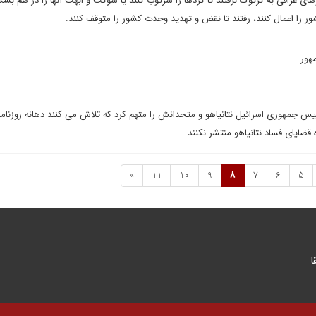
ای عراقی به کرکوک نرفتند تا کردها را سرکوب کنند یا شوکت و ابهت آنها را در هم بشکن
شور را اعمال کنند، رفتند تا نقض و تهدید وحدت کشور را متوقف کنند.
هور
 جمهوری اسرائیل نتانیاهو و متحدانش را متهم کرد که تلاش می کنند دهانه روزنامه
ه قضایای فساد نتانیاهو منتشر نکنند.
»
11
10
9
8
7
6
5
ا