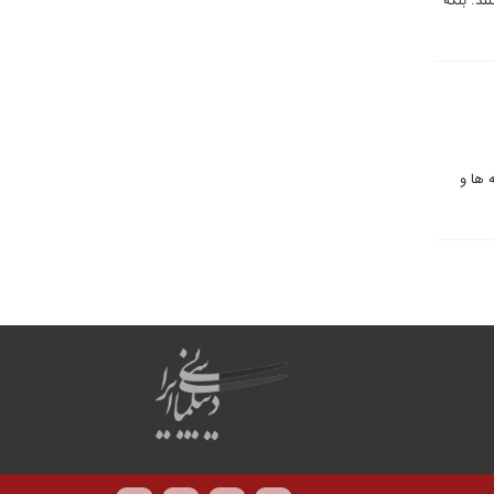
ند. بلکه
 ها و