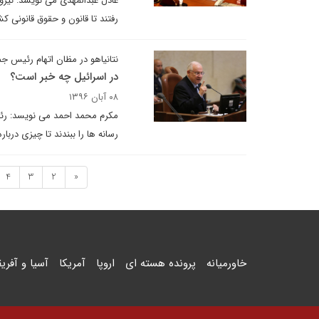
عادل عبدالمهدی می نویسد: نیروه
رفتند تا قانون و حقوق قانونی ک
نتانیاهو در مظان اتهام رئیس جم
در اسرائیل چه خبر است؟
۰۸ آبان ۱۳۹۶
مکرم محمد احمد می نویسد: رئیس
رسانه ها را ببندند تا چیزی دربار
4
3
2
«
خاورمیانه
پرونده هسته ای
اروپا
آمریکا
آسیا و آفریق