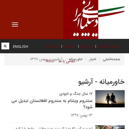
Toggle
vigation
صفحه نخست
درباره ما
عضویت
پیوند ها
ENGLISH
صفحه‌اصلی
اخبار
خاورمیانه
آرشیو
بهمن ۱۳۹۷
تماس با ما
RSS
خاورمیانه - آرشیو
۱۷ سال جنگ و نابودی
سندروم ویتنام به سندروم افغانستان تبدیل می
شود؟
۱۳ بهمن ۱۳۹۷
تصمیم آمریکا به ترک سوریه و چالش روابط با ترکیه