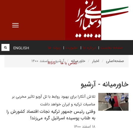
Toggle
vigation
صفحه نخست
درباره ما
عضویت
پیوند ها
ENGLISH
صفحه‌اصلی
اخبار
خاورمیانه
آرشیو
اسفند ۱۴۰۰
تماس با ما
RSS
خاورمیانه - آرشیو
تلاش آنکارا برای بهبود روابط با تل آویو تاثیر مخربی بر
مناسبات ترکیه و ایران خواهد داشت
وقتی رئیس جمهور ترکیه نجات اقتصاد کشورش را
به طناب پوسیده اسرائیل گره می‌زند!
۱۸ اسفند ۱۴۰۰