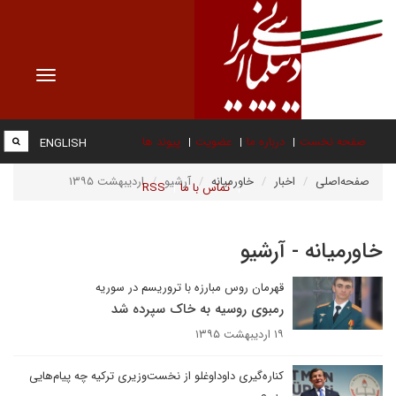
Toggle
vigation
صفحه نخست
درباره ما
عضویت
پیوند ها
ENGLISH
صفحه‌اصلی
اخبار
خاورمیانه
آرشیو
اردیبهشت ۱۳۹۵
تماس با ما
RSS
خاورمیانه - آرشیو
قهرمان روس مبارزه با تروریسم در سوریه
رمبوی روسیه به خاک سپرده شد
۱۹ اردیبهشت ۱۳۹۵
کناره‌گیری داوداوغلو از نخست‌وزیری ترکیه چه پیام‌هایی