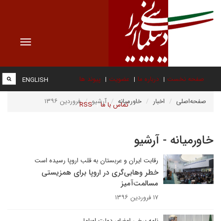
Toggle
vigation
صفحه نخست
درباره ما
عضویت
پیوند ها
ENGLISH
صفحه‌اصلی
اخبار
خاورمیانه
آرشیو
فروردین ۱۳۹۶
تماس با ما
RSS
خاورمیانه - آرشیو
رقابت ایران و عربستان به قلب اروپا رسیده است
خطر وهابی‌گری در اروپا برای همزیستی
مسالمت‌آمیز
۱۷ فروردین ۱۳۹۶
نامه برخی اعضای دولت اوباما