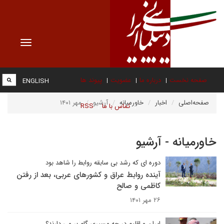
Toggle
vigation
صفحه نخست
درباره ما
عضویت
پیوند ها
ENGLISH
صفحه‌اصلی
اخبار
خاورمیانه
آرشیو
مهر ۱۴۰۱
تماس با ما
RSS
خاورمیانه - آرشیو
دوره ای که رشد بی سابقه روابط را شاهد بود
آینده روابط عراق و کشورهای عربی، بعد از رفتن
کاظمی و صالح
۲۶ مهر ۱۴۰۱
ایران و اقلیم در چه مسیری گام بر می دارند؟