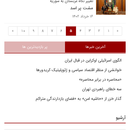
تغییر نگاه عربستان به سوریه
مشت پر اسد
۱۶ خرداد ۱۴۰۲
»
10
9
8
7
6
5
4
3
2
1
«
آخرین خبرها
پر بازدیدترین ها
الگوی اسرائیلی اوکراین در قبال ایران
خوانشی از منظر اقتصاد سیاسی و ژئوپلیتیک کریدورها
«محاصره در برابر محاصره»
سه خطای راهبردی تهران
گذار خزر از «حاشیه امن» به «فضای بازدارندگی متراکم
آرشیو