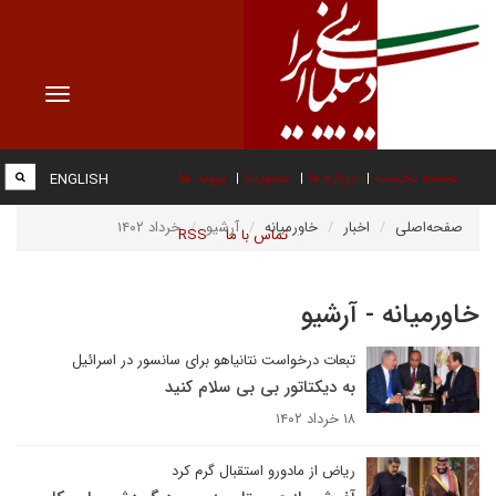
Toggle
vigation
صفحه نخست
درباره ما
عضویت
پیوند ها
ENGLISH
صفحه‌اصلی
اخبار
خاورمیانه
آرشیو
خرداد ۱۴۰۲
تماس با ما
RSS
خاورمیانه - آرشیو
تبعات درخواست نتانیاهو برای سانسور در اسرائیل
به دیکتاتور بی بی سلام کنید
۱۸ خرداد ۱۴۰۲
ریاض از مادورو استقبال گرم کرد