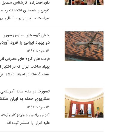
داوداحمدزاده، کارشناس مسایل خا
کنونی و همچنین انتخابات ریا
سیاست خارجی و بین المللی ایرا
ادعای گروه های معارض سوری
دو پهپاد ایرانی را فرود آوردی
۱۳ خرداد ۱۳۹۲
فرماندهان گروه های معترض افزای
پهپاد ساخت ایران که در اختیار ار
هفته گذشته در اطراف دمشق فرو
تصورات دو مقام سابق آمریکایی
سناریوی حمله به ایران منتش
۱۳ خرداد ۱۳۹۲
آموس یادلین و جیمز کارترایت، 
علیه ایران را منتشر کرده اند.