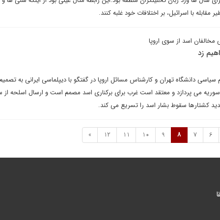
 سال ها ورد زبان تحلیلگران منطقه بود.این رابطه مثال عینی بود از اینکه سنی ها و 
مقابله با اسرائیل، بر اختلافات خود غلبه کنند.
 مخالفان اسد از سوی اروپا
اهیم زد
م سیاسی دانشگاه تهران و کارشناس مسائل اروپا در گفتگو با دیپلماسی ایرانی به تصمیم 
 سوریه می پردازد و معتقد است غرب برای برکناری اسد مصمم است و ارسال اسلحه از س
ید کشتارها سقوط بشار اسد را تسریع می کند.
»
12
11
10
9
8
7
6
ا