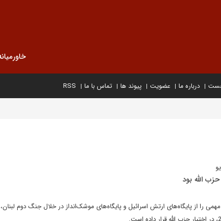
خاورمیانه
خست
درباره ما
عضویت
پیوند ها
تماس با ما
RSS
و
ب الله بود