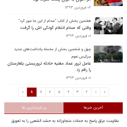
۰۲ فروردین ۱۳۹۳
هفتمین بخش از کتاب "صدام از این جا عبور کرد"
وقتی که صدام انتقام کودکی اش را گرفت
۰۱ فروردین ۱۳۹۳
چهل و ششمین بخش از سلسله یادداشت‌های جدید
سرکیس نعوم
عامل ترور عماد مغنیه حادثه تروریستی بلغارستان
را رقم زد
۰۱ فروردین ۱۳۹۳
»
8
7
6
5
4
3
2
1
«
آخرین خبرها
پر بازدیدترین ها
مقاومت عراق پاسخ به حملات متجاوزانه به حشد الشعبی را به تعویق