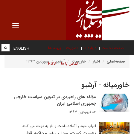
Toggle
vigation
صفحه نخست
درباره ما
عضویت
پیوند ها
ENGLISH
صفحه‌اصلی
اخبار
خاورمیانه
آرشیو
فروردین ۱۳۹۳
تماس با ما
RSS
خاورمیانه - آرشیو
مؤلفه های راهبردی در تدوین سیاست خارجی
جمهوری اسلامی ایران
۰۴ فروردین ۱۳۹۳
اعراب خود را آماده تاخت و تاز به دوحه می کنند
نشست کویت، محلی برای محاکمه قطر