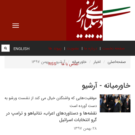
Toggle
vigation
صفحه نخست
درباره ما
عضویت
پیوند ها
ENGLISH
صفحه‌اصلی
اخبار
خاورمیانه
آرشیو
بهمن ۱۳۹۷
تماس با ما
RSS
خاورمیانه - آرشیو
موفقیت‌هایی که واشنگتن خیال می کند از نشست ورشو به
دست آورده است
نقشه‌ها و دستاوردهای اعراب، نتانیاهو و ترامپ در
گرو انتخابات اسرائیل
۲۸ بهمن ۱۳۹۷