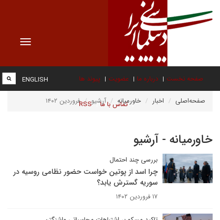
Toggle
vigation
صفحه نخست
درباره ما
عضویت
پیوند ها
ENGLISH
صفحه‌اصلی
اخبار
خاورمیانه
آرشیو
فروردین ۱۴۰۲
تماس با ما
RSS
خاورمیانه - آرشیو
بررسی چند احتمال
چرا اسد از پوتین خواست حضور نظامی روسیه در
سوریه گسترش یابد؟
۱۷ فروردین ۱۴۰۲
تاکید مسکو بر اشتباهات محاسباتی واشنگتن