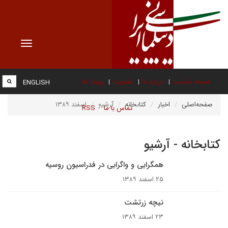
Toggle
vigation
صفحه نخست
درباره ما
عضویت
پیوند ها
ENGLISH
صفحه‌اصلی
اخبار
کتابخانه
آرشیو
اسفند ۱۳۸۹
تماس با ما
RSS
کتابخانه - آرشیو
همگرایی و واگرایی در فدراسیون روسیه
۲۵ اسفند ۱۳۸۹
نيچه زرتشت
۲۳ اسفند ۱۳۸۹