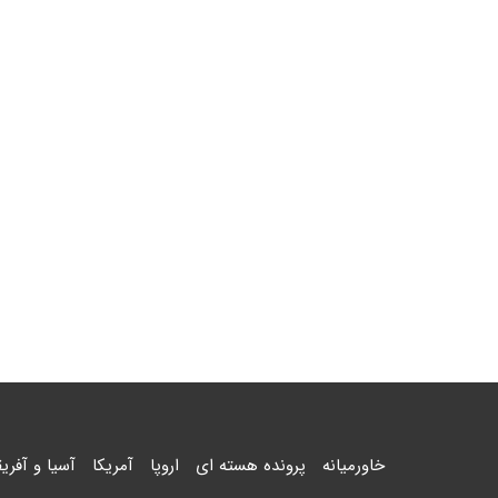
خاورمیانه
پرونده هسته ای
اروپا
آمریکا
آسیا و آفریق