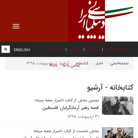
Toggle
vigation
صفحه نخست
درباره ما
عضویت
پیوند ها
ENGLISH
صفحه‌اصلی
اخبار
کتابخانه
آرشیو
اردیبهشت ۱۳۹۵
تماس با ما
RSS
کتابخانه - آرشیو
دومین بخش از کتاب «اسرار جعبه سیاه»
قصه رهبر آرمانگرایان فلسطین
۳۱ اردیبهشت ۱۳۹۵
بخش نخست از کتاب «اسرار جعبه سیاه»