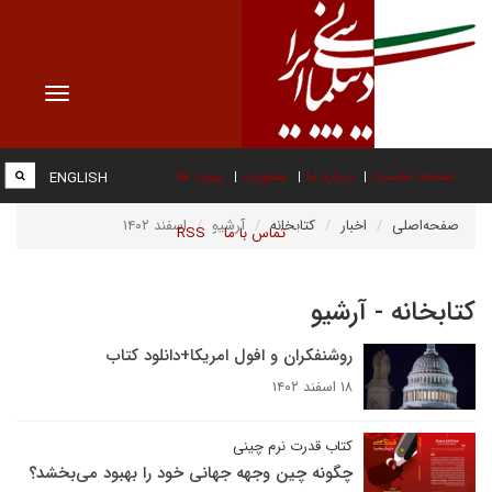
Toggle
vigation
صفحه نخست
درباره ما
عضویت
پیوند ها
ENGLISH
صفحه‌اصلی
اخبار
کتابخانه
آرشیو
اسفند ۱۴۰۲
تماس با ما
RSS
کتابخانه - آرشیو
روشنفکران و افول امریکا+دانلود کتاب
۱۸ اسفند ۱۴۰۲
کتاب قدرت نرم چینی
چگونه چین وجهه جهانی خود را بهبود می‌بخشد؟