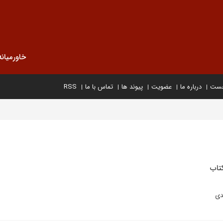
خاورمیانه
خست
درباره ما
عضویت
پیوند ها
تماس با ما
RSS
تاب
دی