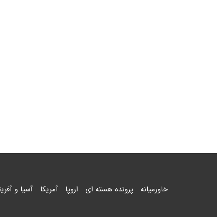
خاورمیانه
پرونده هسته ای
اروپا
آمریکا
آسیا و آفریق