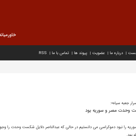
خاورمیانه
خست
درباره ما
عضویت
پیوند ها
تماس با ما
RSS
ار جعبه سیاه»:
ت وحدت مصر و سوریه بود
ه را نبود دموکراسی می دانستیم در حالی که عبدالناصر دلایل شکست وحدت را وجود
 بود.