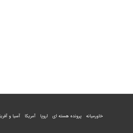
خاورمیانه
پرونده هسته ای
اروپا
آمریکا
آسیا و آفریق