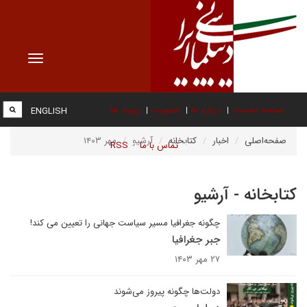
Toggle
vigation
صفحه نخست
درباره ما
عضویت
پیوند ها
ENGLISH
صفحه‌اصلی
اخبار
کتابخانه
آرشیو
مهر ۱۴۰۳
تماس با ما
RSS
کتابخانه - آرشیو
چگونه جغرافیا مسیر سیاست جهانی را تعیین می کند!
جبر جغرافیا
۲۷ مهر ۱۴۰۳
دولت‌ها چگونه پیروز می‌شوند