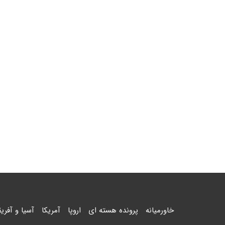
خاورمیانه
پرونده هسته ای
اروپا
آمریکا
آسیا و آفریق