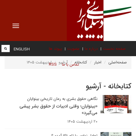
Toggle
vigation
صفحه نخست
درباره ما
عضویت
پیوند ها
ENGLISH
صفحه‌اصلی
اخبار
کتابخانه
آرشیو
اردیبهشت ۱۴۰۵
تماس با ما
RSS
کتابخانه - آرشیو
نگاهی حقوق بشری به رمان تاریخی بینوایان
«بینوایان؛ وقتی ادبیات از حقوق بشر پیشی
می‌گیرد»
۲۰ اردیبهشت ۱۴۰۵
تعادل نهادی یا تله ناکارآمدی؟