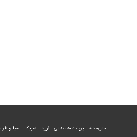
خاورمیانه
پرونده هسته ای
اروپا
آمریکا
آسیا و آفریق