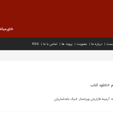
خاورمیانه
خست
درباره ما
عضویت
پیوند ها
تماس با ما
RSS
 +دانلود کتاب
آرمینه قازاریان ویراستار: ادیک باغداساریان