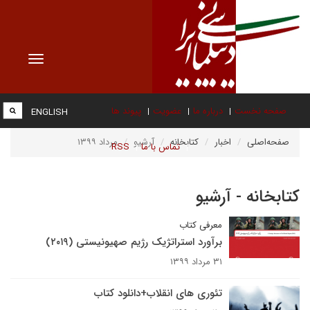
Toggle
vigation
صفحه نخست
درباره ما
عضویت
پیوند ها
ENGLISH
صفحه‌اصلی
اخبار
کتابخانه
آرشیو
مرداد ۱۳۹۹
تماس با ما
RSS
کتابخانه - آرشیو
معرفی کتاب
برآورد استراتژیک رژیم صهیونیستی (۲۰۱۹)
۳۱ مرداد ۱۳۹۹
تئوری های انقلاب+دانلود کتاب