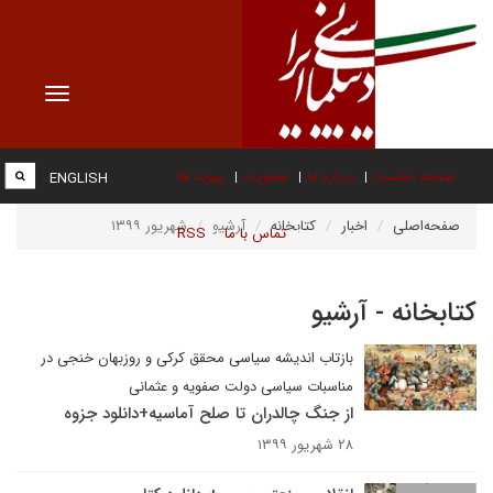
Toggle
vigation
صفحه نخست
درباره ما
عضویت
پیوند ها
ENGLISH
صفحه‌اصلی
اخبار
کتابخانه
آرشیو
شهریور ۱۳۹۹
تماس با ما
RSS
کتابخانه - آرشیو
بازتاب اندیشه سیاسی محقق کرکی و روزبهان خنجی در
مناسبات سیاسی دولت صفویه و عثمانی
از جنگ چالدران تا صلح آماسیه+دانلود جزوه
۲۸ شهریور ۱۳۹۹