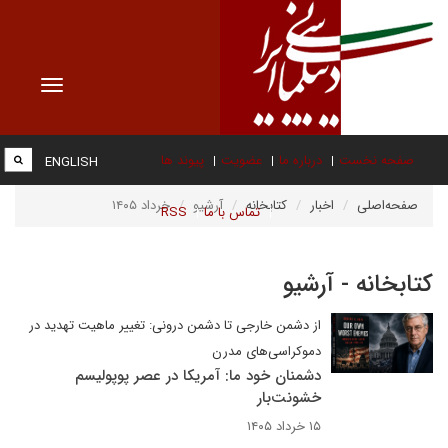
Toggle
vigation
صفحه نخست
درباره ما
عضویت
پیوند ها
ENGLISH
صفحه‌اصلی
اخبار
کتابخانه
آرشیو
خرداد ۱۴۰۵
تماس با ما
RSS
کتابخانه - آرشیو
از دشمن خارجی تا دشمن درونی: تغییر ماهیت تهدید در
دموکراسی‌های مدرن
دشمنان خود ما: آمریکا در عصر پوپولیسم
خشونت‌بار
۱۵ خرداد ۱۴۰۵