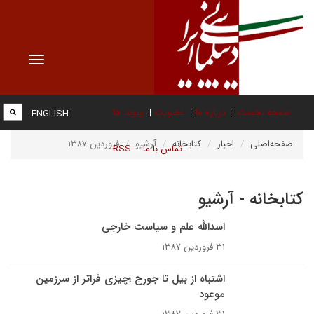
Toggle
vigation
صفحه نخست
درباره ما
عضویت
پیوند ها
ENGLISH
صفحه‌اصلی
اخبار
کتابخانه
آرشیو
فروردین ۱۳۸۷
تماس با ما
RSS
کتابخانه - آرشیو
اسدالله علم و سياست خارجى
۳۱ فروردین ۱۳۸۷
اشتباه از بيل تا جورج ؛چیزی فراتر از سرزمین
موعود