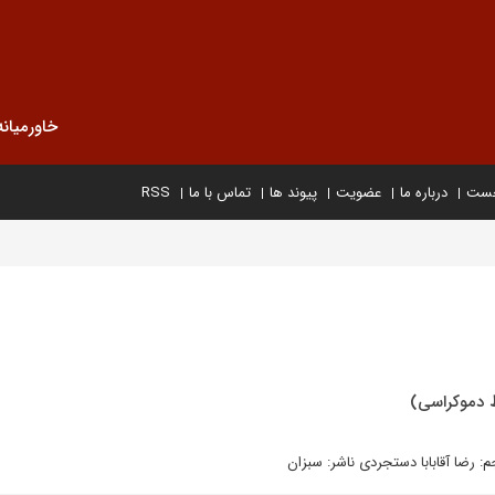
خاورمیانه
خست
درباره ما
عضویت
پیوند ها
تماس با ما
RSS
ط دموکراسی)
رضا آقابابا دستجردی ناشر: سبزان