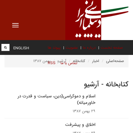
Toggle
vigation
صفحه نخست
درباره ما
عضویت
پیوند ها
ENGLISH
صفحه‌اصلی
اخبار
کتابخانه
آرشیو
بهمن ۱۳۸۷
تماس با ما
RSS
کتابخانه - آرشیو
اسلام و دموکراسى(دين، سياست و قدرت در
خاورميانه)
۲۹ بهمن ۱۳۸۷
اخلاق و پیشرفت