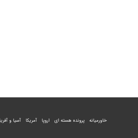
خاورمیانه
پرونده هسته ای
اروپا
آمریکا
آسیا و آفریق