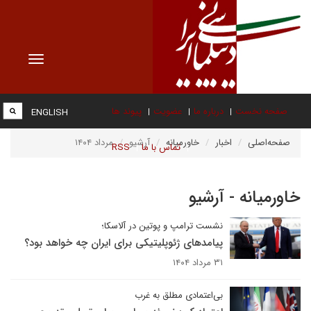
Toggle
vigation
صفحه نخست
درباره ما
عضویت
پیوند ها
ENGLISH
صفحه‌اصلی
اخبار
خاورمیانه
آرشیو
مرداد ۱۴۰۴
تماس با ما
RSS
خاورمیانه - آرشیو
نشست ترامپ و پوتین در آلاسکا؛
پیامدهای ژئوپلیتیکی برای ایران چه خواهد بود؟
۳۱ مرداد ۱۴۰۴
بی‌اعتمادی مطلق به غرب