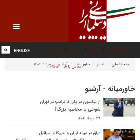
Toggle
vigation
صفحه نخست
درباره ما
عضویت
پیوند ها
ENGLISH
صفحه‌اصلی
اخبار
خاورمیانه
آرشیو
مرداد ۱۴۰۴
تماس با ما
RSS
خاورمیانه - آرشیو
از نیکسون در پکن تا ترامپ در تهران
شوخی یا محاسبه بزرگ؟
۲۹ مرداد ۱۴۰۴
عراق در میانه ایران و امریکا و اسرائیل