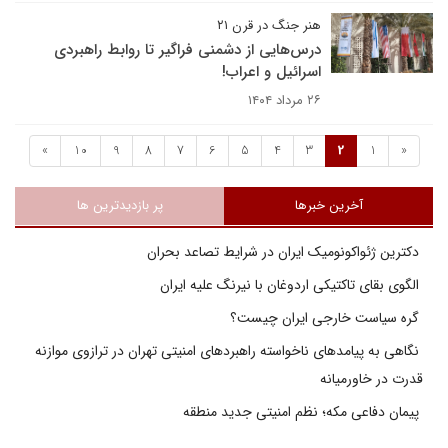
هنر جنگ در قرن ۲۱
درس‌هایی از دشمنی فراگیر تا روابط راهبردی
اسرائیل و اعراب!
۲۶ مرداد ۱۴۰۴
»
10
9
8
7
6
5
4
3
2
1
«
آخرین خبرها
پر بازدیدترین ها
دکترین ژئواکونومیک ایران در شرایط تصاعد بحران
الگوی بقای تاکتیکی اردوغان با نیرنگ علیه ایران
گره سیاست خارجی ایران چیست؟
نگاهی به پیامدهای ناخواسته راهبردهای امنیتی تهران در ترازوی موازنه
قدرت در خاورمیانه
پیمان دفاعی مکه؛ نظم امنیتی جدید منطقه