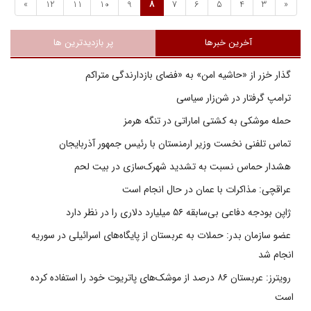
»
12
11
10
9
8
7
6
5
4
3
«
آخرین خبرها
پر بازدیدترین ها
گذار خزر از «حاشیه امن» به «فضای بازدارندگی متراکم
ترامپ گرفتار در شن‌زار سیاسی
حمله موشکی به کشتی اماراتی در تنگه هرمز
تماس تلفنی نخست وزیر ارمنستان با رئیس جمهور آذربایجان
هشدار حماس نسبت به تشدید شهرک‌سازی در بیت‌ لحم
عراقچی: مذاکرات با عمان در حال انجام است
ژاپن بودجه دفاعی بی‌سابقه ۵۶ میلیارد دلاری را در نظر دارد
عضو سازمان بدر: حملات به عربستان از پایگاه‌های اسرائیلی در سوریه
انجام شد
رویترز: عربستان ۸۶ درصد از موشک‌های پاتریوت خود را استفاده کرده
است