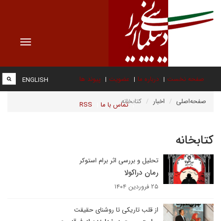
Toggle
vigation
صفحه نخست
درباره ما
عضویت
پیوند ها
ENGLISH
صفحه‌اصلی
اخبار
کتابخانه
تماس با ما
RSS
کتابخانه
تحلیل و بررسی اثر برام استوکر
رمان دراکولا
۲۵ فروردین ۱۴۰۴
از قلب تاریکی تا روشنای حقیقت